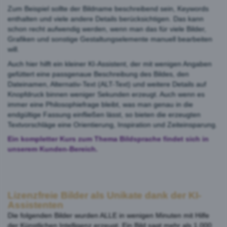
Zum Beispiel sollte der Bildname beschreibend sein, Keywords
enthalten und viele andere Details berücksichtigen. Das kann
schon recht aufwendig werden, wenn man das für viele Bilder,
Grafiken und sonstige Gestaltungselemente manuell bearbeiten
will.
Auch hier hilft ein kleiner KI-Assistent, der mit wenigen Angaben
gefüttert eine passgenaue Beschreibung des Bildes, den
Dateinamen, Alternativ-Text (ALT-Text) und weitere Details auf
Knopfdruck binnen weniger Sekunden erzeugt. Auch wenn es
immer eine Philosophiefrage bleibt, was man genau in die
endgültige Fassung einfließen lässt, so bieten die erzeugten
Textvorschläge eine Orientierung, Inspiration und Zeiteinsparung.
Ein kompletter Kurs zum Thema Bildsprache findet sich in
unserem Kunden-Bereich.
Lizenzfreie Bilder als Unikate dank der KI-
Assistenten
Die folgenden Bilder wurden ALLE in wenigen Minuten mit Hilfe
der Künstlichen Intelligenz erzeugt. Ein Bild sagt mehr als 1.000