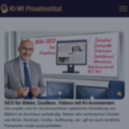
SEO für Bilder, Grafiken, Videos mit KI-Assistenten
Die exakte und für Suchmaschinen optimierte Gestaltung von
Bildern ist durchaus aufwändig. Neben den technischen Details
wie Motiv, Kontrast, Größe, Auflösung, etc. gilt es auch textliche
Parameter exakt auszuarbeiten.