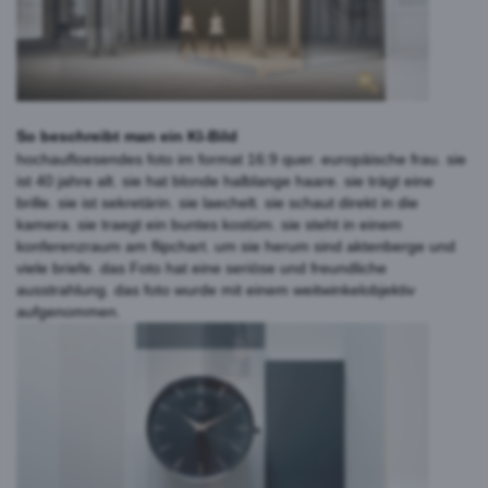
So beschreibt man ein KI-Bild
hochaufloesendes foto im format 16:9 quer. europäische frau. sie
ist 40 jahre alt. sie hat blonde halblange haare. sie trägt eine
brille. sie ist sekretärin. sie laechelt. sie schaut direkt in die
kamera. sie traegt ein buntes kostüm. sie steht in einem
konferenzraum am flipchart. um sie herum sind aktenberge und
viele briefe. das Foto hat eine seriöse und freundliche
ausstrahlung. das foto wurde mit einem weitwinkelobjektiv
aufgenommen.