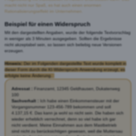
macht nicht nur Spaß, es hat auch einen enormen
Rationalisierungseffekt im Unternehmen.
Beispiel für einen Widerspruch
Mit den dargestellten Angaben, wurde der folgende Textvorschlag
in weniger als 3 Minuten ausgegeben. Sollten die Ergebnisse
nicht akzeptabel sein, so lassen sich beliebig neue Versionen
erzeugen.
Hinweis:
Der im Folgenden dargestellte Text wurde komplett in
dieser Form durch die KI-Widerspruch-Anwendung erzeugt, es
erfolgte keine Änderung.
Adressat :
Finanzamt, 12345 Geldhausen, Dukatenweg
100
Sachverhalt :
Ich habe einen Einkommensteuer mit der
Vorgangsnummer 123-456-789 bekommen und soll
4.137,15 €. Das kann ja wohl so nicht sein. Die haben sich
wieder erheblich verrechnet, denn so viel habe ich gar
nicht verdient. Meine Einnahmen aus dem Mastbetrieb
sind nicht zu berücksichtigen gewesen, weil die Muttersau