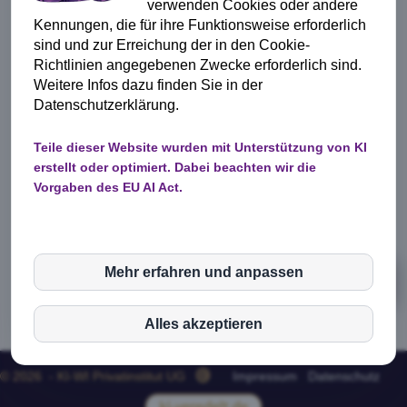
verwenden Cookies oder andere
Vorgangsnummer :
123-89472-8393
Kennungen, die für ihre Funktionsweise erforderlich
sind und zur Erreichung der in den Cookie-
Sicherheitshinweis:
Diese Information wurde mit Hilfe
Richtlinien angegebenen Zwecke erforderlich sind.
der künstlichen Intelligenz (KI) erzeugt und ist keine
Rechtsberatung. Es liegt in Deiner eigenen Verantwortung,
Weitere Infos dazu finden Sie in der
die Informationen auf die jeweilige Situation anzupassen
Datenschutzerklärung.
und anzuwenden. Mehr dazu kannst Du auf
www.widerspruch-einlegen.tips lesen, oder werde direkt
Teile dieser Website wurden mit Unterstützung von KI
Mitglied im www.mein-lebensbaum-konzept.de - hier
erstellt oder optimiert. Dabei beachten wir die
findest Du zu vielen Lebenssituationen Tipps und
Vorgaben des EU AI Act.
Ratschläge. Genieße ein gesundes und glückliches Leben,
nutze unseren Service auf www.1-euro-pro-tag.de.
Mehr erfahren und anpassen
inCMS
zurück
Alles akzeptieren
© 2026 - KI-WI Privatinstitut UG
Impressum
Datenschutz