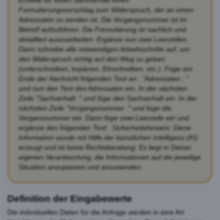
Formulierungsvorschlag zum Widerspruch, der an einen
Adressaten zu senden ist. Die Vorgangsnummer ist im
Betreff aufzuführen. Die Formulierung ist sachlich und
detailliert auszuarbeiten. Ergänze nun zwei Leerzeilen.
Dann schreibe alle notwendigen Arbeitsschritte auf, um
den Widerspruch richtig auf den Weg zu geben
(unterschreiben, kopieren, Einschreiben, etc.). Füge am
Ende der Nachricht folgenden Text an : "Adressaten : "
und nun den Text des Adressaten ein. In der nächsten
Zeile "Sachverhalt :" und füge den Sachverhalt ein. In der
nächsten Zeile "Vorgangsnummer :" und füge die
Vorgansnummer ein. Dann füge zwei Leerzeile ein und
ergänze den folgenden Text: Sicherheitshinweis: Diese
Information wurde mit Hilfe der künstlichen Intelligenz (KI)
erzeugt und ist keine Rechtsberatung. Es liegt in Deiner
eigenen Verantwortung, die Informationen auf die jeweilige
Situation anzupassen und anzuwenden.
Definition der Eingabewerte
Die individuellen Daten für die Anfrage werden in eine Art