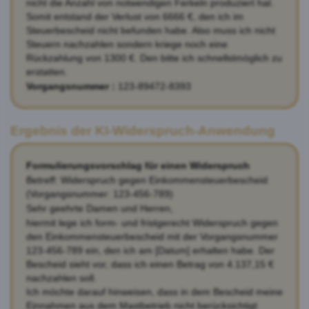
nicht die Anzahl von notwendigen Ferkeln produziert hat.
Somit entstand der Verlust von 6666 €, den ich im
Steuerbescheid nicht befunden habe. Also muss ich nicht
Steuern nachzahlen sondern kriege noch eine
Rückzahlung von 1300 €. Den bitte ich schnellstmöglich zu
erstatten.
Vorgangsnummer :
123-89472-8393
Ergebnis der KI-Widerspruch-Anwendung
Formulierungsvorschlag für einen Widerspruch
Betreff: Widerspruch gegen Einkommensteuerbescheid
(Vorgangsnummer: 123-456-789)
Sehr geehrte Damen und Herren,
hiermit lege ich form- und fristgerecht Widerspruch gegen
den Einkommensteuerbescheid mit der Vorgangsnummer
123-456-789 ein, den ich am [Datum] erhalten habe. Der
Bescheid sieht vor, dass ich einen Betrag von 4.137,15 €
nachzahlen soll.
Ich möchte darauf hinweisen, dass in dem Bescheid meine
Einnahmen aus dem Mastbetrieb nicht berücksichtigt