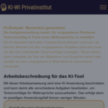
KI-Beispiel Mustertext generieren
Die Aufgabenstellung lautet, für vorgegebene Probleme
Textvorschläg in Form eines Widerspruchs zu erstellen
.
Ein KI-Assistent wird dafür entsprechend definiert und kann ab
diesem Moment mit den vorgegebenen Angaben jederzeit (rund
um die Uhr) individuelle Textvroschläge erzeugen. Diese stehen
dann entweder als Text am Bildschirm zum Kopieren bereit oder
werden an eine vorgegebene E-Mail-Adresse automatisch
versendet.
Arbeitsbeschreibung für das KI-Tool
Mit dieser Arbeitsanweisung wird eine KI-Anwendung beschrieben
und kann damit alle verschiedene Aufgaben bearbeiten, um
Textvorschläge für Widersprüche auszuarbeiten. Das erfolgt dann
im jeweiligen Anwendungsfall binnen weniger Minuten.
Erstelle für einen Sachverhalt einen