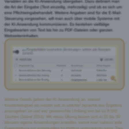
Variablen an die KI-Anwendung übergeben. Dazu definiert man
die Art der Eingabe (Text einzeilig, mehrzeilig) und ob es sich um
eine Pflichteingabehandelt. Weitere Angaben sind für die E-Mail-
Steuerung vorgesehen, will man auch über mobile Systeme mit
der KI-Anwendung kommunizieren. Es bestehen vielfälige
Eingabearten von Text bis hin zu PDF-Dateien oder ganzen
Webseiteninhalten.
Weitere Details geben der KI-Anwendung an, wieviel
Kreativitätsgrad sie nutzen soll, in welcher Sprache das Ergebnis
auszugeben ist und wer gewünschte Umfang von bis zu 8.000
Zeichen (Stand 2014). Mit etwas Übung lassen sich in 20 bis 30
Minuten eigene Anwendungen erstellen, womit man nahezu jede
Fragestellung mit individuellen KI-Helfern unterstützen kann. Das