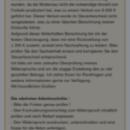
wurden, da die Muttersau nicht die notwendige Anzahl von
Ferkeln produziert hat, was zu einem Verlust von 6.666 €
geführt hat. Dieser Verlust wurde im Steuerbescheid nicht
ausgewiesen, was zu einer falschen Berechnung meiner
Einkünfte führte.
Aufgrund dieser fehlerhaften Berechnung bin ich der
festen Überzeugung, dass mir eine Rückzahlung von
1.300 € zusteht, anstatt eine Nachzahlung zu leisten. Bitte
prüfen Sie den Sachverhalt erneut und korrigieren Sie den
Steuerbescheid entsprechend.
Ich bitte um eine zeitnahe Überprüfung meines
Widerspruchs und um die zügige Erstattung des zu viel
gezahlten Betrags. Ich stehe Ihnen für Rückfragen und
weitere Informationen gerne zur Verfügung.
Mit freundlichen Grüßen
Die nächsten Arbeitsschritte :
- Bitte die Fristen genau prüfen !
- Den Formulierungsvorschlag zum Widerspruch inhaltlich
prüfen und nach Bedarf anpassen.
- Den Widerspruch ausdrucken, unterschreiben und eine
Kopie für die Akten anfertigen.