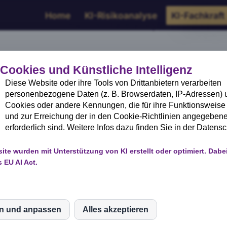
Home
KI-Risikoanalyse
KI-Fachkraft
 Cookies und Künstliche Intelligenz
1
Diese Website oder ihre Tools von Drittanbietern verarbeiten
personenbezogene Daten (z. B. Browserdaten, IP-Adressen)
Cookies oder andere Kennungen, die für ihre Funktionsweise e
und zur Erreichung der in den Cookie-Richtlinien angegebe
erforderlich sind. Weitere Infos dazu finden Sie in der Datens
heute schon in vielen
sie oft unbemerkt
site wurden mit Unterstützung von KI erstellt oder optimiert. Dabe
 EU AI Act.
ten Helfer im
Unternehmen Chancen
en und anpassen
Alles akzeptieren
S