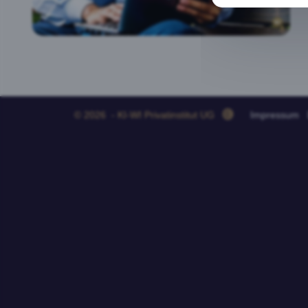
© 2026 - KI-WI Privatinstitut UG
Impressum