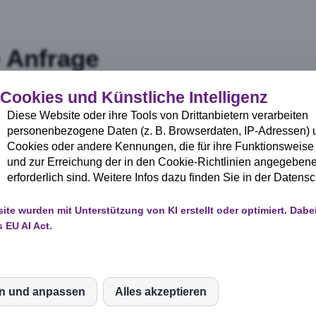
e Anfrage
 Cookies und Künstliche Intelligenz
en Sie herzlichen Dank für Ihr Interesse am KI-Symposium akt
Diese Website oder ihre Tools von Drittanbietern verarbeiten
 werden Ihre Informationen kurzfristig sichten und kurzfristig K
personenbezogene Daten (z. B. Browserdaten, IP-Adressen)
Cookies oder andere Kennungen, die für ihre Funktionsweise e
rg Teoranta
und zur Erreichung der in den Cookie-Richtlinien angegebe
erforderlich sind. Weitere Infos dazu finden Sie in der Datens
site wurden mit Unterstützung von KI erstellt oder optimiert. Dabe
 EU AI Act.
en und anpassen
Alles akzeptieren
S